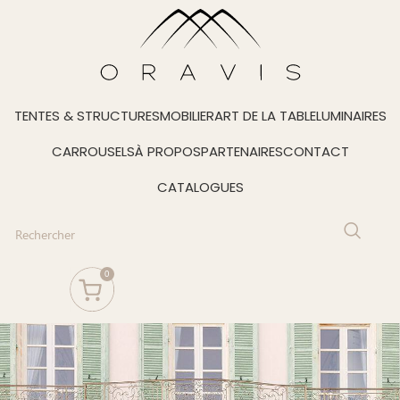
TENTES & STRUCTURES
MOBILIER
ART DE LA TABLE
LUMINAIRES
CARROUSELS
À PROPOS
PARTENAIRES
CONTACT
CATALOGUES
0