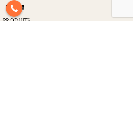
Produits
Nouveautés
Carrousels
Décorations
Luminaires
Mobilier
Structures
À Propos
Contact
Nos Partenaires
Mentions Légales