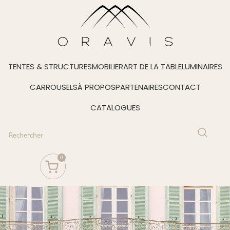
TENTES & STRUCTURES
MOBILIER
ART DE LA TABLE
LUMINAIRES
CARROUSELS
À PROPOS
PARTENAIRES
CONTACT
CATALOGUES
0