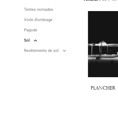
Tentes nomades
Voile d’ombrage
Pagode
Sol
Plancher
Revêtements de sol
Sol en natte
Estrade
Revêtement de sol
Plancher