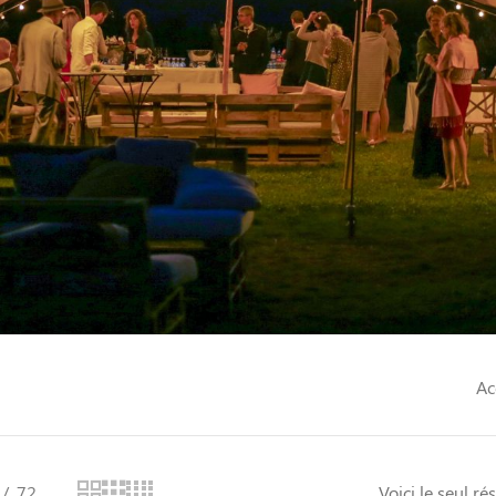
Ac
72
Voici le seul rés