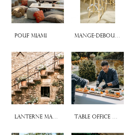
Pouf Miami
Mange-debout Bianca
Lanterne Manon
Table office traiteur 183 x 76 cm à napper