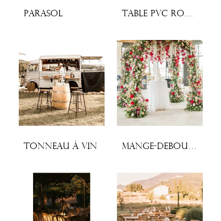
Parasol
Table PVC ronde 150cm à napper
Tonneau à vin
Mange-debout à napper, pied central