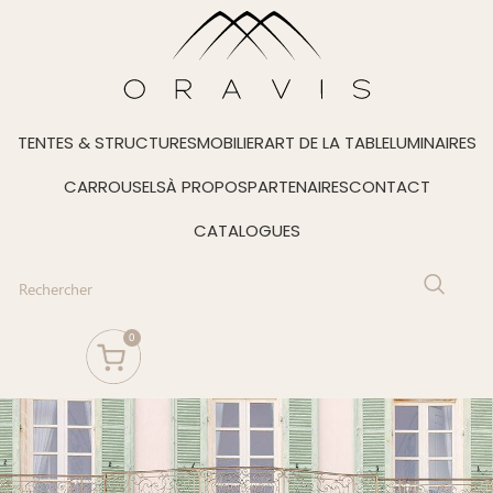
TENTES & STRUCTURES
MOBILIER
ART DE LA TABLE
LUMINAIRES
CARROUSELS
À PROPOS
PARTENAIRES
CONTACT
CATALOGUES
0