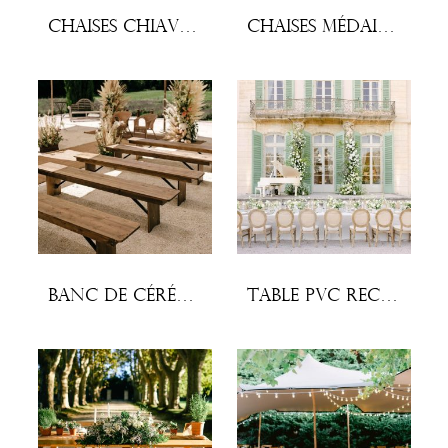
Chaises Chiavari (lot x10)
Chaises Médaillon (lot x10)
Banc de cérémonie en pin
Table PVC rectangulaire 200×90 cm à napper