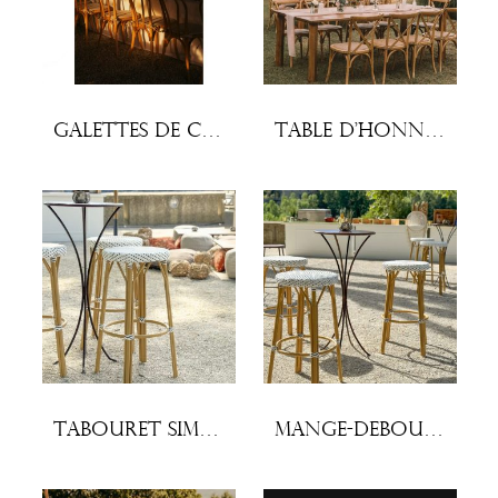
Galettes de chaises écrues (lot x10)
Table d’honneur en bois 240cm x 100cm
Tabouret Simone
Mange-debout fer forgé