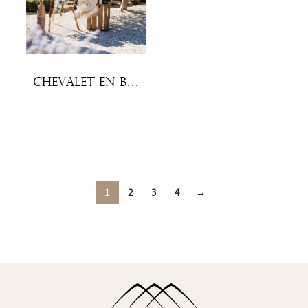
Chevalet en bois
1
2
3
4
→