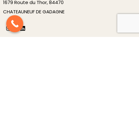
1679 Route du Thor, 84470
CHATEAUNEUF DE GADAGNE
Produits
Nouveautés
Carrousels
Décorations
Luminaires
Mobilier
Structures
À Propos
Contact