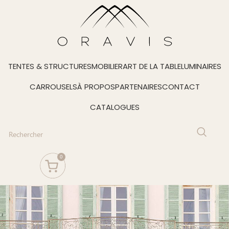
TENTES & STRUCTURES
MOBILIER
ART DE LA TABLE
LUMINAIRES
CARROUSELS
À PROPOS
PARTENAIRES
CONTACT
CATALOGUES
0