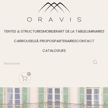
TENTES & STRUCTURES
MOBILIER
ART DE LA TABLE
LUMINAIRES
CARROUSELS
À PROPOS
PARTENAIRES
CONTACT
CATALOGUES
0