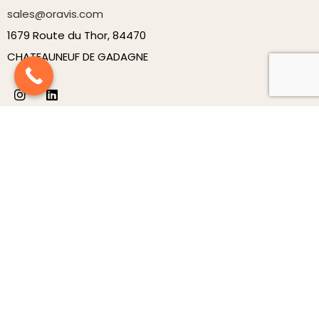
sales@oravis.com
1679 Route du Thor, 84470
CHATEAUNEUF DE GADAGNE
Produits
Nouveautés
Carrousels
Décorations
Luminaires
Mobilier
Structures
À Propos