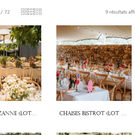
72
9 résultats aff
Chaises Cézanne (lot x 10)
Chaises Bistrot (lot x 10)