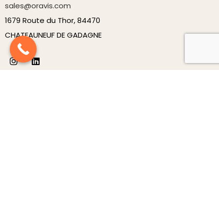
sales@oravis.com
1679 Route du Thor, 84470
CHATEAUNEUF DE GADAGNE
Produits
Nouveautés
Carrousels
Décorations
Luminaires
Mobilier
Structures
À Propos