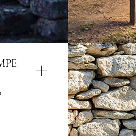
MPE
e