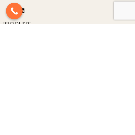
Produits
Nouveautés
Carrousels
Décorations
Luminaires
Mobilier
Structures
À Propos
Contact
Nos Partenaires
Mentions Légales