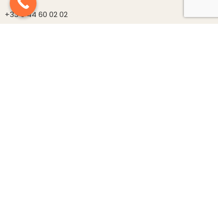
+33 6 44 60 02 02
sales@oravis.com
1679 Route du Thor, 84470
CHATEAUNEUF DE GADAGNE
Produits
Nouveautés
Carrousels
Décorations
Luminaires
Mobilier
Structures