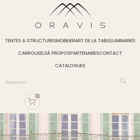
TENTES & STRUCTURES
MOBILIER
ART DE LA TABLE
LUMINAIRES
CARROUSELS
À PROPOS
PARTENAIRES
CONTACT
CATALOGUES
0